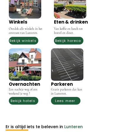
Winkels
Eten & drinken
Ontdek alle winkels in het
Van koffie en lunch tot
centrum van Lunteren.
borrel en diner.
Bekijk winkels
Bekijk horeca
Overnachten
Parkeren
Een nachtje weg of een
Gratis parkeren dat kan
weekend je weg ?
in Lunteren.
Bekijk hotels
Lees meer
Er is altijd iets te beleven in
Lunteren