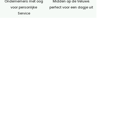
Ondernemers met oog
Midden op de Veluwe.
voor personlijke
perfect voor een dagje uit
Service
Ruim aanbod
Gratis parkeren
Mier dan 70 winkels,
Parkeer gratis op
horecazaken en
loopafstand van net
dienstverleners.
centum
Gezellige horeca
Altijd iets te doen
Van lunch tot diner.
Het hele jaar door
voor ieder wat wils
evenementen en
activiteiten