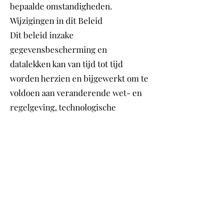
bepaalde omstandigheden.
Wijzigingen in dit Beleid
Dit beleid inzake
gegevensbescherming en
datalekken kan van tijd tot tijd
worden herzien en bijgewerkt om te
voldoen aan veranderende wet- en
regelgeving, technologische
ontwikkelingen en beste praktijken
op het gebied van
gegevensbescherming. We zullen
gebruikers op de hoogte stellen van
materiële wijzigingen in dit beleid
via onze website of via andere
passende communicatiekanalen.
Contact