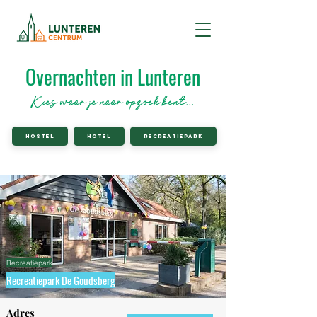
Overnachten in Lunteren
Kies waar je naar opzoek bent...
Hostel
Hotel
Recreatiepark
Gevonden resultaten
4
Recreatiepark
Recreatiepark De Goudsberg
Adres