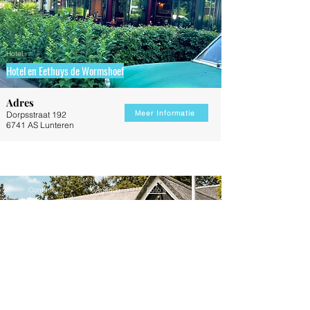
Hotel
Hotel en Eethuys de Wormshoef
Adres
Meer Informatie
Dorpsstraat 192
6741 AS Lunteren
Winkels
Eten & Horeca
Overnachten
Contact
Agenda
Foto's
#
L
unterencentrum
Schrijf je in voor onze nieuwsbrief
E-mailadres
Hotel
Verstuur
De Lunterse Boer