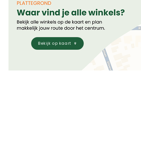
Bekijk op kaart
Winkels
Privacy Policy
Eten & Horeca
Cookieverklaring
Overnachten
Beleid
Datalek
Contact
Bestuur C.O.L
Agenda