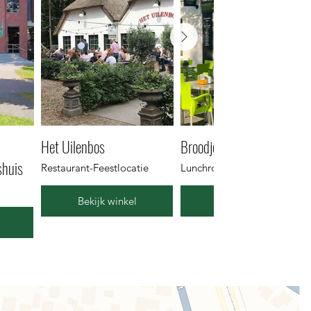
Het Uilenbos
Broodje Bijzonder
shuis
Restaurant-Feestlocatie
Lunchroom
Bekijk winkel
Bekijk winkel