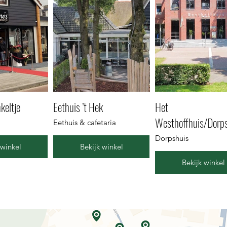
keltje
Eethuis ’t Hek
Het
Westhoffhuis/Dorp
Eethuis & cafetaria
Dorpshuis
 winkel
Bekijk winkel
Bekijk winkel