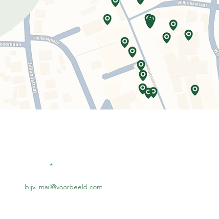
#
L
Schrijf je in voor onze nieuwsbrief
E-mailadres