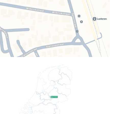
unterencentrum
Verstuur