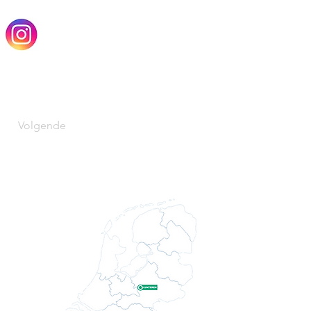
Volgende
unterencentrum
Verstuur