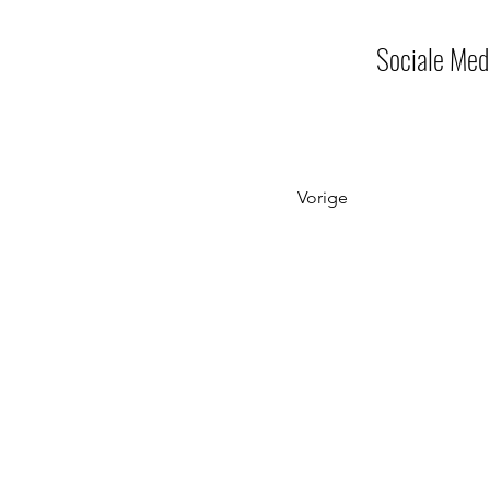
Sociale Me
Vorige
Winkels
Privacy Policy
Eten & Horeca
Cookieverklaring
Overnachten
Beleid
Datalek
Contact
Bestuur C.O.L