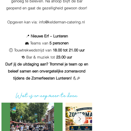
genoeg te beleven. Na afloop blijft de bar
geopend en gaat de gezelligheid gewoon door!
Opgeven kan via:
info@kelderman-catering.nl
📍
Nieuwe Erf – Lunteren
👥 Teams van
5 personen
🕕 Touwtrekwedstrijd van
18.00 tot 21.00 uur
🍻 Bar & muziek tot
23.00 uur
Durf jij de uitdaging aan? Trommel je team op en
beleef samen een onvergetelijke zomeravond
tijdens de Zomerfeesten Lunteren!
💪🎉
Wat is er nog meer te doen