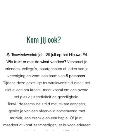
Tijd:
18:00
tot
23:00
Locatie:
Nieuwe Erf, Lunteren, Nederland
Kom jij ook?
💪 Touwtrekwedstrijd – 29 juli op het Nieuwe Erf
Wie trekt er met de winst vandoor?
Verzamel je
vrienden, collega’s, buurtgenoten of leden van je
vereniging en vorm een team van
5 personen
.
Tijdens deze gezellige touwtrekwedstrijd draait het
niet alleen om kracht, maar vooral om een avond
vol plezier, sportiviteit en gezelligheid.
Terwijl de teams de strijd met elkaar aangaan,
geniet je van een sfeervolle zomeravond met
muziek, een drankje en een hapje. Of je nu
meedoet of komt aanmoedigen, er is voor iedereen