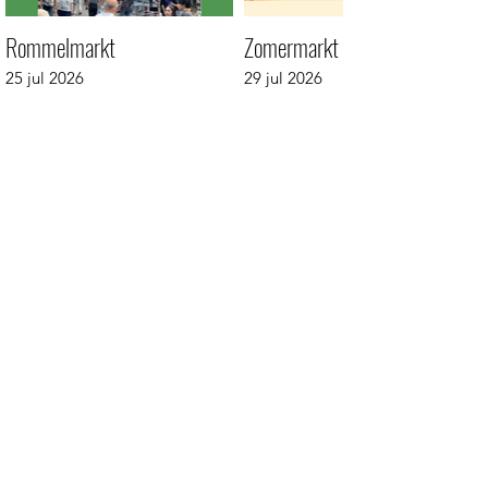
Rommelmarkt
Zomermarkt
25 jul 2026
29 jul 2026
Winkels
Eten & Horeca
Overnachten
Contact
Agenda
Foto's
#
L
unterencentrum
Schrijf je in voor onze nieuwsbrief
E-mailadres
Verstuur