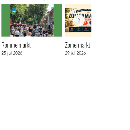
Rommelmarkt
Zomermarkt
25 jul 2026
29 jul 2026
Winkels
Eten & Horeca
Overnachten
Contact
Agenda
Foto's
#
L
unterencentrum
Schrijf je in voor onze nieuwsbrief
E-mailadres
Verstuur