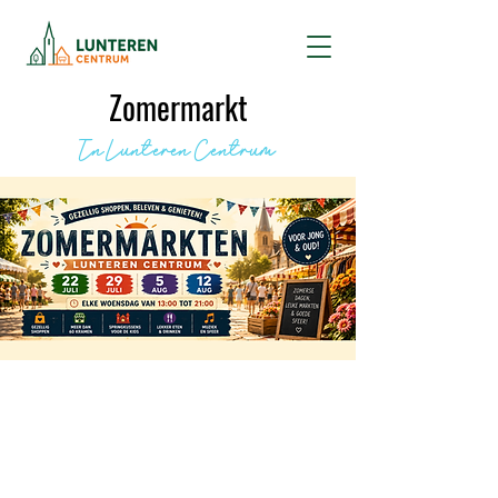
Zomermarkt
In Lunteren Centrum
Informatie
Datum:
5 augustus 2026
Tijd:
13:00
tot
21:00