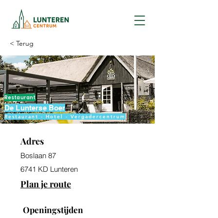
< Terug
Restaurant
De Lunterse Boer
Restaurant - Hotel - Vergadercentrum
Adres
Boslaan 87
6741 KD Lunteren
Plan je route
Openingstijden