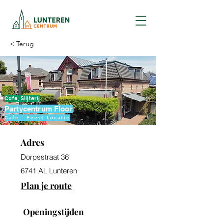
< Terug
Cafe, Slijterij
Partycentrum Floor
Cafe - Feest Locatie
Adres
Dorpsstraat 36
6741 AL Lunteren
Plan je route
Openingstijden