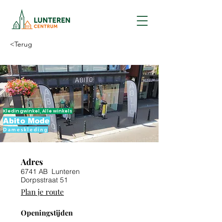
<Terug
Kledingwinkel, Alle winkels
Abito Mode
Dameskleding
Adres
6741 AB Lunteren
Dorpsstraat 51
Plan je route
Openingstijden