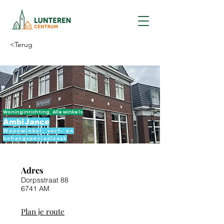
<Terug
Woninginrichting, Alle winkels
AmbiJance
Woonwinkel, verf- en
behangspeciaalzaak
Adres
Dorpsstraat 88
6741 AM
Plan je route