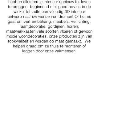
hebben alles om je interieur opnieuw tot leven
te brengen, beginnend met goed advies in de
winkel tot zelfs een volledig 3D interieur
ontwerp naar uw wensen en dromen! Of het nu
gaat om verf en behang, meubels, verlichting,
raamdecoratie, gordijnen, horren,
maatwerkkasten vele soorten vloeren of gewoon
mooie woondecoraties, onze producten zijn van
topkwaliteit en worden op maat gemaakt. We
helpen graag om ze thuis te monteren of
leggen door onze vakmensen.
Winkels
Eten & Horeca
Overnachten
Contact
Agenda
Foto's
#
L
unterencentrum
Schrijf je in voor onze nieuwsbrief
E-mailadres
Verstuur