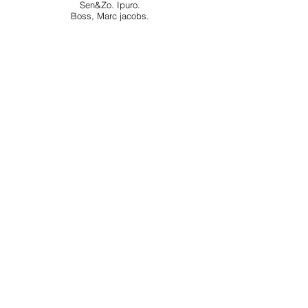
Sen&Zo. Ipuro.
Boss, Marc jacobs.
Winkels
Eten & Horeca
Overnachten
Contact
Agenda
Foto's
#
L
unterencentrum
Schrijf je in voor onze nieuwsbrief
E-mailadres
Verstuur