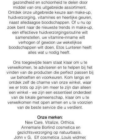
gezondheid en schoonheid te delen door
middel van ons uitgebreide assortiment.
Ontdek onze uitgebreide keuze aan make-up,
huidverzorging, vitamines en heerlijke geuren,
naast alledaagse boodschappen. Of u nu op
zoek bent naar de nieuwste trends in make-up,
een effectieve huidverzorgingsroutine wilt
samenstellen, uw vitamine-inname wilt
verhogen of gewoon uw wekelijkse
boodschappen wilt doen, Etos Lunteren heeft
alles wat u nodig heeft.
Ons toegewijde team staat klaar om u te
verwelkomen, te adviseren en te helpen bij het
vinden van de producten die perfect passen bij
uw behoeften en voorkeuren. Kom langs en
ontdek zelf de charme van onze winkel, waar
we er trots op zijn om meer te zijn dan alleen
een winkel - we zijn een essentieel onderdeel
van de lokale gemeenschap, klaar om u te
verwelkomen met open armen en u te voorzien
van de beste service die u verdient.
Onze merken:
New Care, Vitalize, Orthica.
Annemarie Borlind cosmetica en
gezichtsverzorging op natuurbasis.
John v G, Elf cosmetica ,Louis widmer,