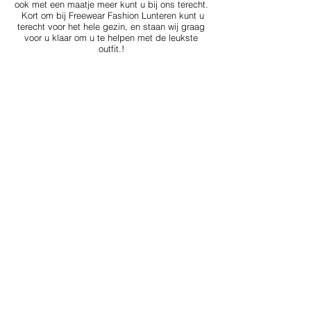
ook met een maatje meer kunt u bij ons terecht.
Kort om bij Freewear Fashion Lunteren kunt u
terecht voor het hele gezin, en staan wij graag
voor u klaar om u te helpen met de leukste
outfit.!
Winkels
Eten & Horeca
Overnachten
Contact
Agenda
Foto's
#
L
unterencentrum
Schrijf je in voor onze nieuwsbrief
E-mailadres
Verstuur