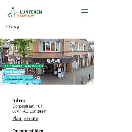
<Terug
Kledingwinkel, Alle winkels
Freewear
Dames Heren en
kinderkledingwinkel
Adres
Dorpsstraat 161
6741 AE Lunteren
Plan je route
Openingstijden