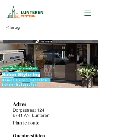
<Terug
Kapsalon, Alle winkels
Salon Style-Ing
Dames Heren Kapsalon -
Schoonheidssalon
Adres
Dorpsstraat 124
6741 AN Lunteren
Plan je route
Openingstijden