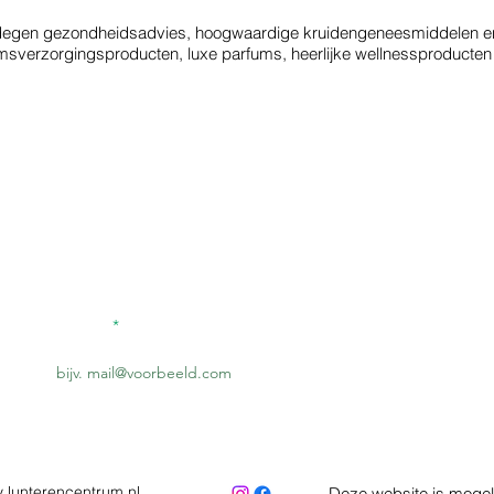
gedegen gezondheidsadvies, hoogwaardige kruidengeneesmiddelen 
chaamsverzorgingsproducten, luxe parfums, heerlijke wellnessproduct
#
L
Schrijf je in voor onze nieuwsbrief
E-mailadres
 lunterencentrum.nl
Deze website is mogel