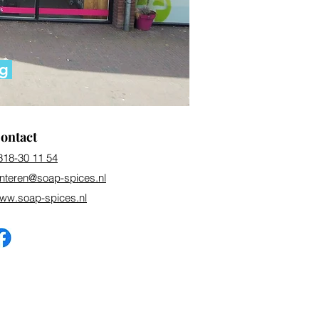
ng
ontact
318-30 11 54
unteren@soap-spices.nl
ww.soap-spices.nl