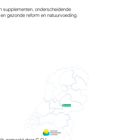
en supplementen, onderscheidende
en en gezonde reform en natuurvoeding.
unterencentrum
Verstuur
ijk gemaakt door C.O.L