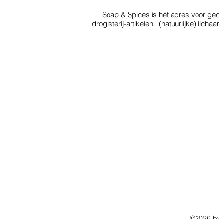
Soap & Spices is hét adres voor 
drogisterij-artikelen, (natuurlijke) li
Winkels
Privacy Policy
Eten & Horeca
Cookieverklaring
Overnachten
Beleid
Datalek
Contact
Bestuur C.O.L
Agenda
Foto's
©2026 by