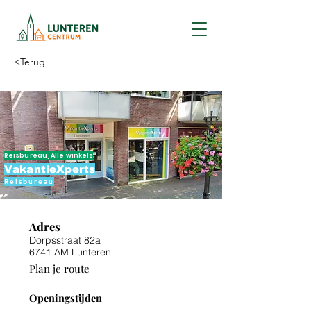
<Terug
Reisbureau, Alle winkels
VakantieXperts
Reisbureau
Adres
Dorpsstraat 82a
6741 AM Lunteren
Plan je route
Openingstijden