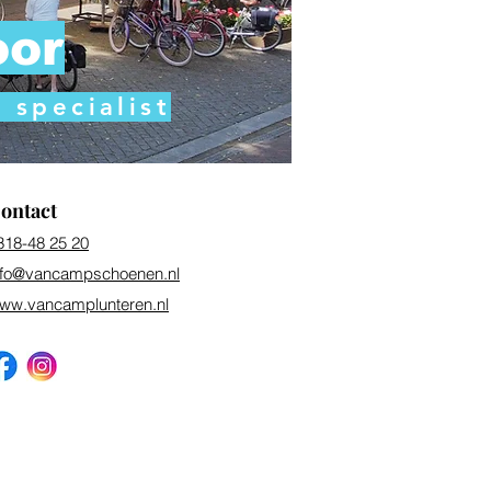
oor
specialist
ontact
318-48 25 20
nfo@vancampschoenen.nl
ww.vancamplunteren.nl