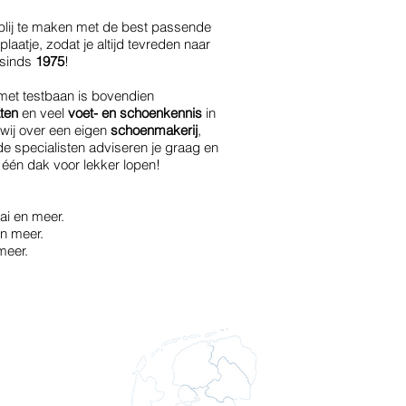
blij te maken met de best passende
laatje, zodat je altijd tevreden naar
 sinds
1975
!
et testbaan is bovendien
ten
en veel
voet- en schoenkennis
in
wij over een eigen
schoenmakerij
,
de specialisten adviseren je graag en
 één dak voor lekker lopen!
ai en meer.
n meer.
meer.
unterencentrum