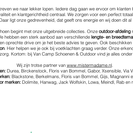
reven we naar lekker lopen. Iedere dag gaan we ervoor om klanten 
iteit en klantgerichtheid centraal. We zorgen voor een perfect totaalp
 Daar ligt onze gedrevenheid, dat geeft ons energie en wij doen dit al
choen begint met onze uitgebreide collecties. Onze
outdoor-afdeling
m
We hebben een sterk aanbod aan verschillende
lengte- en breedtema
 oprechte drive om je het beste advies te geven. Ook beschikken 
lon
. Hier helpen we je ook bij voetklachten graag verder. Onze erken
etzorg. Kortom: bij Van Camp Schoenen & Outdoor vind je alles onder
Wij zijn trotse partner van
www.mistermadame.nl
.
en:
Durea, Birckenstock, Floris van Bommel, Gabor, Xsensible, Via V
rken:
Blackstone, Berkelmans, Floris van Bommel, Gijs, Magnanni e
or merken:
Dolimite, Hanwag, Jack Wolfskin, Lowa, Meindl, Rab en 
#
L
Schrijf je in voor onze nieuwsbrief