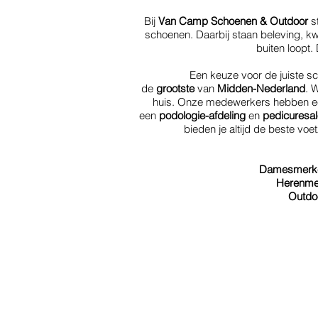
Bij
Van Camp Schoenen & Outdoor
st
schoenen. Daarbij staan beleving, kwal
buiten loopt.
Een keuze voor de juiste s
de
grootste
van
Midden-Nederland
. 
huis. Onze medewerkers hebben een
een
podologie-afdeling
en
pedicuresa
bieden je altijd de beste vo
Damesmerk
Herenme
Outdo
Winkels
Privacy Policy
Eten & Horeca
Cookieverklaring